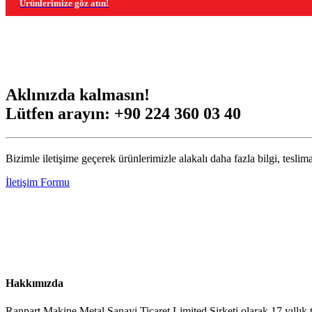
Ürünlerimize göz atın!
Aklınızda kalmasın!
Lütfen arayın:
+90 224 360 03 40
Bizimle iletişime geçerek ürünlerimizle alakalı daha fazla bilgi, teslima
İletişim Formu
Hakkımızda
Ranpart Makine Metal Sanayi Ticaret Limited Şirketi olarak 17 yıllık