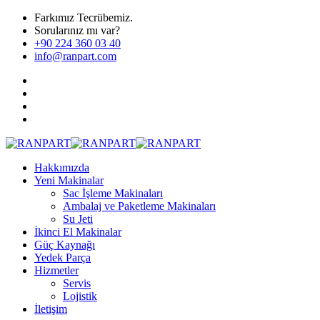
Farkımız Tecrübemiz.
Sorularınız mı var?
+90 224 360 03 40
info@ranpart.com
Hakkımızda
Yeni Makinalar
Sac İşleme Makinaları
Ambalaj ve Paketleme Makinaları
Su Jeti
İkinci El Makinalar
Güç Kaynağı
Yedek Parça
Hizmetler
Servis
Lojistik
İletişim