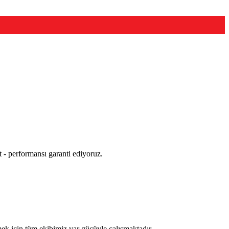
t - performansı garanti ediyoruz.
mek için tüm ekibimiz var gücüyle çalışmaktadır.