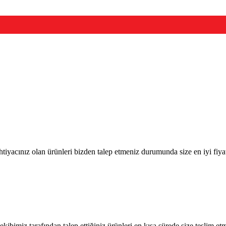
htiyacınız olan ürünleri bizden talep etmeniz durumunda size en iyi fiya
imiz tarafından talep ettiğiniz ürünleri en kısa sürede size teslim et