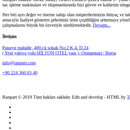
sac işleme makinaları ve ekipmanlarında bizi güven ve kalitenin simge
Her biri ayrı değer ve öneme sahip olan müşterilerimizin ihtiyaç ve 
amacıyla faaliyet gösteren şirketimiz ürün çeşitliliğini arttırmaya yönel
çalışmalarını büyük bir özveriyle sürdürmektedir.
Devamı...
İletişim
Panayır mahalle, 400.cü sokak No:2 K.4. D.24
( Yeni yalova yolu HİLTON OTEL yanı ). Osmangazi / Bursa
info@ranpart.com
+90 224 360 03 40
Ranpart © 2019 Tüm hakları saklıdır. Edit and develop - HTML by
T