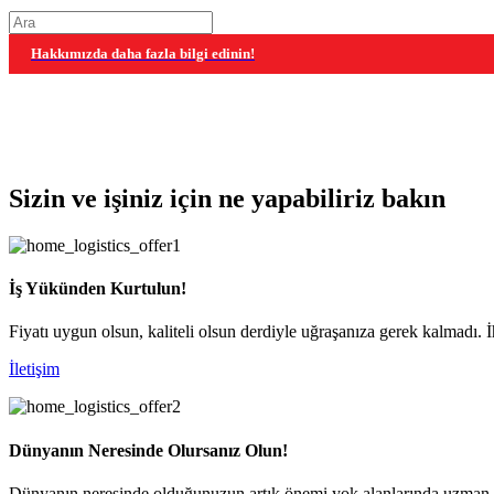
Hakkımızda daha fazla bilgi edinin!
Sizin ve işiniz için ne yapabiliriz bakın
İş Yükünden Kurtulun!
Fiyatı uygun olsun, kaliteli olsun derdiyle uğraşanıza gerek kalmadı. İ
İletişim
Dünyanın Neresinde Olursanız Olun!
Dünyanın neresinde olduğunuzun artık önemi yok alanlarında uzman ekib