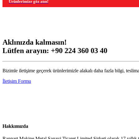
Ürünlerimize göz atın!
Aklınızda kalmasın!
Lütfen arayın:
+90 224 360 03 40
Bizimle iletişime geçerek ürünlerimizle alakalı daha fazla bilgi, teslima
İletişim Formu
Hakkımızda
Ranpart Makine Metal Sanayi Ticaret Limited Şirketi olarak 17 yıllık