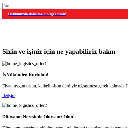
Hakkımızda daha fazla bilgi edinin!
Sizin ve işiniz için ne yapabiliriz bakın
İş Yükünden Kurtulun!
Fiyatı uygun olsun, kaliteli olsun derdiyle uğraşanıza gerek kalmadı. İ
İletişim
Dünyanın Neresinde Olursanız Olun!
Dünyanın neresinde olduğunuzun artık önemi yok alanlarında uzman ekib