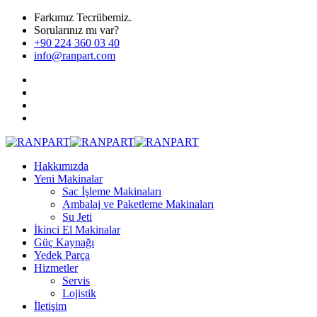
Farkımız Tecrübemiz.
Sorularınız mı var?
+90 224 360 03 40
info@ranpart.com
Hakkımızda
Yeni Makinalar
Sac İşleme Makinaları
Ambalaj ve Paketleme Makinaları
Su Jeti
İkinci El Makinalar
Güç Kaynağı
Yedek Parça
Hizmetler
Servis
Lojistik
İletişim