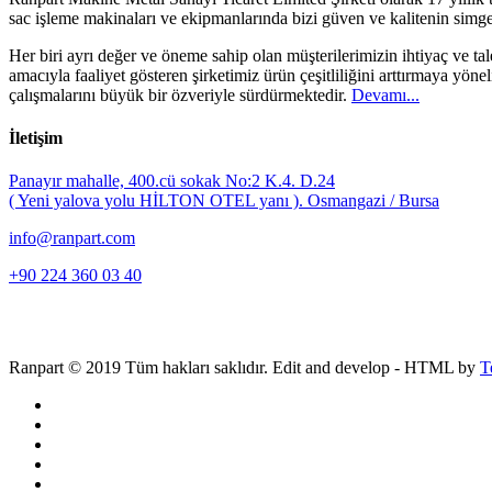
sac işleme makinaları ve ekipmanlarında bizi güven ve kalitenin simge
Her biri ayrı değer ve öneme sahip olan müşterilerimizin ihtiyaç ve 
amacıyla faaliyet gösteren şirketimiz ürün çeşitliliğini arttırmaya yönel
çalışmalarını büyük bir özveriyle sürdürmektedir.
Devamı...
İletişim
Panayır mahalle, 400.cü sokak No:2 K.4. D.24
( Yeni yalova yolu HİLTON OTEL yanı ). Osmangazi / Bursa
info@ranpart.com
+90 224 360 03 40
Ranpart © 2019 Tüm hakları saklıdır. Edit and develop - HTML by
T