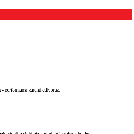
t - performansı garanti ediyoruz.
mek için tüm ekibimiz var gücüyle çalışmaktadır.