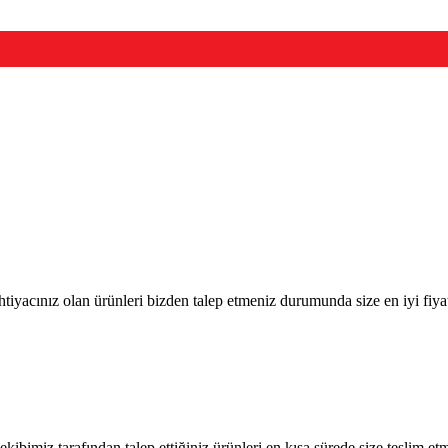
htiyacınız olan ürünleri bizden talep etmeniz durumunda size en iyi fiya
imiz tarafından talep ettiğiniz ürünleri en kısa sürede size teslim et