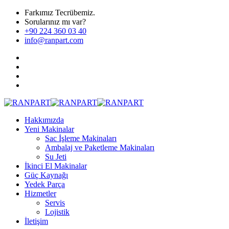
Farkımız Tecrübemiz.
Sorularınız mı var?
+90 224 360 03 40
info@ranpart.com
Hakkımızda
Yeni Makinalar
Sac İşleme Makinaları
Ambalaj ve Paketleme Makinaları
Su Jeti
İkinci El Makinalar
Güç Kaynağı
Yedek Parça
Hizmetler
Servis
Lojistik
İletişim